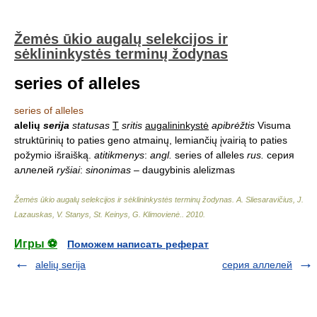
Žemės ūkio augalų selekcijos ir
sėklininkystės terminų žodynas
series of alleles
series of alleles
alelių
serija
statusas
T
sritis
augalininkystė
apibrėžtis
Visuma
struktūrinių to paties geno atmainų, lemiančių įvairią to paties
požymio išraišką.
atitikmenys
:
angl.
series of alleles
rus.
серия
аллелей
ryšiai
:
sinonimas
– daugybinis alelizmas
Žemės ūkio augalų selekcijos ir sėklininkystės terminų žodynas
.
A. Sliesaravičius, J.
Lazauskas, V. Stanys, St. Keinys, G. Klimovienė.
.
2010
.
Игры ⚽
Поможем написать реферат
alelių serija
серия аллелей