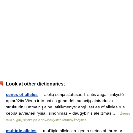
Look at other dictionaries:
series of alleles
— alelių serija statusas T sritis augalininkystė
apibrėžtis Vieno ir to paties geno dėl mutacijų atsiradusių
struktūrinių atmainų aibė. atitikmenys: angl. series of alleles rus.
серия аллелей ryšiai: sinonimas – daugybinis alelizmas …
Žemės
ūkio augalų selekcijos ir sėklininkystės terminų žodynas
multiple alleles
— mul′tiple alleles′ n. gen a series of three or