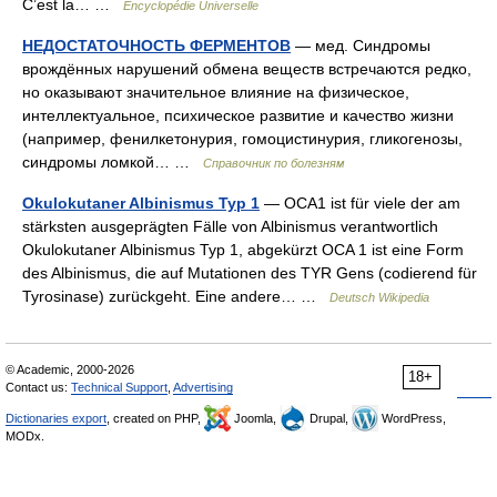
C’est la… …
Encyclopédie Universelle
НЕДОСТАТОЧНОСТЬ ФЕРМЕНТОВ
— мед. Синдромы
врождённых нарушений обмена веществ встречаются редко,
но оказывают значительное влияние на физическое,
интеллектуальное, психическое развитие и качество жизни
(например, фенилкетонурия, гомоцистинурия, гликогенозы,
синдромы ломкой… …
Справочник по болезням
Okulokutaner Albinismus Typ 1
— OCA1 ist für viele der am
stärksten ausgeprägten Fälle von Albinismus verantwortlich
Okulokutaner Albinismus Typ 1, abgekürzt OCA 1 ist eine Form
des Albinismus, die auf Mutationen des TYR Gens (codierend für
Tyrosinase) zurückgeht. Eine andere… …
Deutsch Wikipedia
© Academic, 2000-2026
18+
Contact us:
Technical Support
,
Advertising
Dictionaries export
, created on PHP,
Joomla,
Drupal,
WordPress,
MODx.